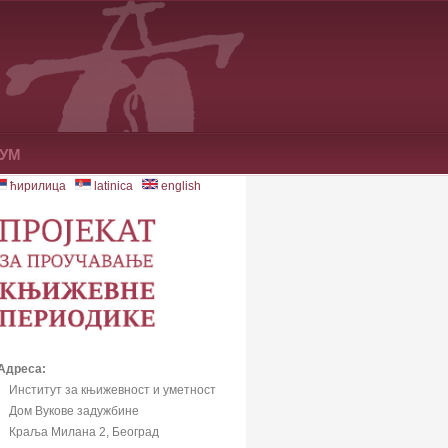
УМ
ћирилица
latinica
english
Адреса:
Институт за књижевност и уметност
Дом Вукове задужбине
Краља Милана 2, Београд