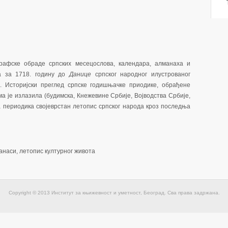
рафске обраде српских месецослова, календара, алманаха и
а за 1718. годину до
Данице
српског народног илустрованог
. Историјски преглед српске годишњачке приодике, обрађене
а је излазила (будимска, Кнежевине Србије, Војводства Србије,
ва периодика својеврстан летопис српског народа кроз последња
анаси, летопис културног живота
Copyright © 2013 Институт за књижевност и уметност, Београд. Сва права задржана.