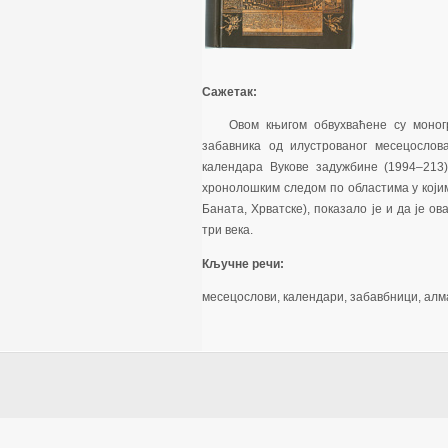
Сажетак:
Овом књигом обвухваћене су моног
забавника од илустрованог месецослов
календара Вукове задужбине (1994–213)
хронолошким следом по областима у којим
Баната, Хрватске), показало је и да је о
три века.
Кључне речи:
месецослови, календари, забавбници, алм